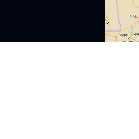
s
cy
Boulogne-Billancourt
1
coing
Roubaix
1