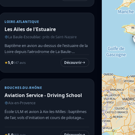
LOIRE-ATLANTIQUE
Les Ailes de l'Estuaire
La Baule-Escoublac
· près de Saint-Nazaire
Baptême en avion au-dessus de l'estuaire de la
Loire depuis l'aérodrome de La Baule-
Escoublac.
★
5,0
147 avis
Découvrir
BOUCHES-DU-RHÔNE
Aviation Service - Driving School
Aix-en-Provence
École ULM et avion à Aix-les-Milles : baptêmes
de l'air, vols d'initiation et cours de pilotage
avec Philippe...
★
5,0
150 avis
Découvrir