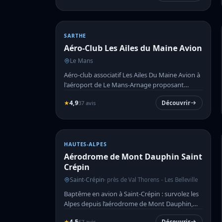
SARTHE
Aéro-Club Les Ailes du Maine Avion
Le Mans
Aéro-club associatif Les Ailes Du Maine Avion à
l'aéroport de Le Mans-Arnage proposant
baptêmes de l'air, form...
★
4,9
37 avis
Découvrir
HAUTES-ALPES
Aérodrome de Mont Dauphin Saint
Crépin
Saint-Crépin
· près de Val Thorens - Les Belleville
Baptême en avion à Saint-Crépin : survolez les
Alpes depuis l’aérodrome de Mont Dauphin,
dans un cadre préserv...
★
4,5
67 avis
Découvrir