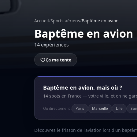
Accueil
/
Sports aériens
/
Baptême en avion
Baptême en avion
14 expériences
Ça me tente
Baptême en avion, mais où ?
14 spots en France — votre ville, et on ne ga
Ou directement :
Paris
Marseille
Lille
Sai
Découvrez le frisson de l'aviation lors d'un baptê