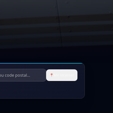
📍
Me localiser