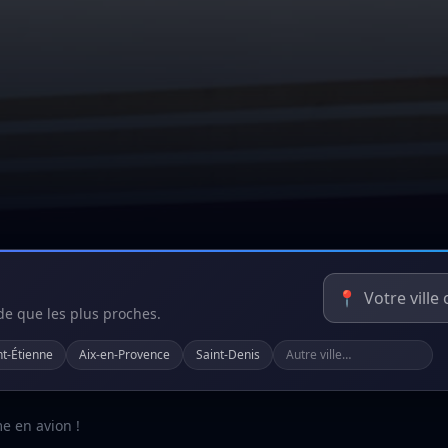
📍
rde que les plus proches.
nt-Étienne
Aix-en-Provence
Saint-Denis
me en avion !