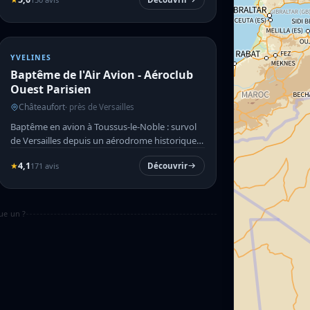
YVELINES
Baptême de l'Air Avion - Aéroclub
Ouest Parisien
Châteaufort
· près de Versailles
Baptême en avion à Toussus-le-Noble : survol
de Versailles depuis un aérodrome historique,
sans expérience req...
★
4,1
171 avis
Découvrir
ue un ?