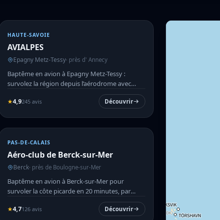
HAUTE-SAVOIE
AVIALPES
Epagny Metz-Tessy
· près d' Annecy
Baptême en avion à Epagny Metz-Tessy :
survolez la région depuis l’aérodrome avec
AVIALPES.
★
4,9
245 avis
Découvrir
PAS-DE-CALAIS
Aéro-club de Berck-sur-Mer
Berck
· près de Boulogne-sur-Mer
Baptême en avion à Berck-sur-Mer pour
survoler la côte picarde en 20 minutes, par
petits groupes.
★
4,7
126 avis
Découvrir