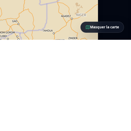
Masquer la carte
Leaflet
|
© IGN-F/Géoportail
Montreuil
1
1
Nanterre
1
2