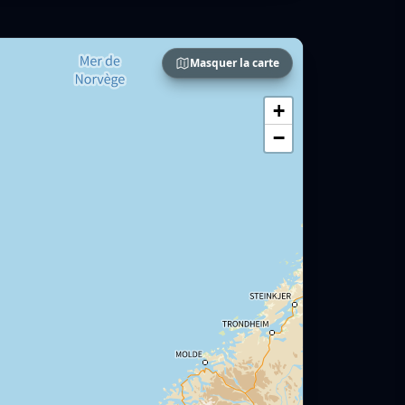
Masquer la carte
+
−