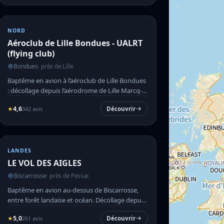
NORD
Aéroclub de Lille Bondues - UALRT
(flying club)
Bondues
· près de Lille
Baptême en avion à l’aéroclub de Lille Bondues
: décollage depuis l’aérodrome de Lille Marcq-
en-Baroeul, expér...
★
4,6
342 avis
Découvrir
LANDES
LE VOL DES AIGLES
Biscarrosse
· près de Pessac
Baptême en avion au-dessus de Biscarrosse,
entre forêt landaise et océan. Décollage depuis
un aérodrome histor...
★
5,0
261 avis
Découvrir