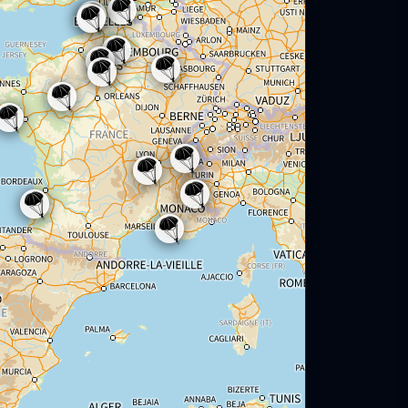
🪂
🪂
🪂
🪂
🪂
🪂
🪂
🪂
🪂
🪂
🪂
🪂
🪂
🪂