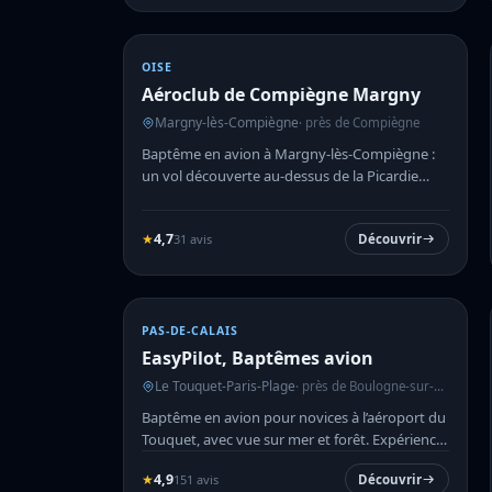
OISE
Aéroclub de Compiègne Margny
Margny-lès-Compiègne
· près de Compiègne
Baptême en avion à Margny-lès-Compiègne :
un vol découverte au-dessus de la Picardie
avec l’aéroclub local.
★
4,7
31 avis
Découvrir
PAS-DE-CALAIS
EasyPilot, Baptêmes avion
Le Touquet-Paris-Plage
· près de Boulogne-sur-Mer
Baptême en avion pour novices à l’aéroport du
Touquet, avec vue sur mer et forêt. Expérience
concrète et acces...
★
4,9
151 avis
Découvrir