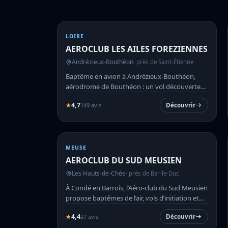
LOIRE
AEROCLUB LES AILES FOREZIENNES
Andrézieux-Bouthéon
· près de Saint-Étienne
Baptême en avion à Andrézieux-Bouthéon,
aérodrome de Bouthéon : un vol découverte
au-dessus du Forez et du Lyo...
★
4,7
149 avis
Découvrir
MEUSE
AEROCLUB DU SUD MEUSIEN
Les Hauts-de-Chée
· près de Bar-le-Duc
À Condé en Barrois, l’Aéro-club du Sud Meusien
propose baptêmes de l’air, vols d’initiation et
formation sur d...
★
4,4
27 avis
Découvrir