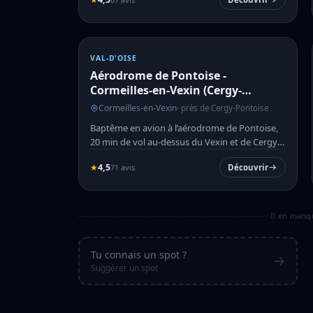
VAL-D'OISE
Aérodrome de Pontoise -
Cormeilles-en-Vexin (Cergy-
Pontoise)
Cormeilles-en-Vexin
· près de Cergy-Pontoise
Baptême en avion à l’aérodrome de Pontoise,
20 min de vol au-dessus du Vexin et de Cergy-
Pontoise.
★
4,5
71 avis
Découvrir
Il en manq
Tu connais un spot ?
Suggérer un spot