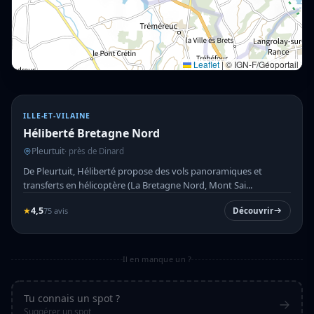
Leaflet
|
© IGN-F/Géoportail
ILLE-ET-VILAINE
Héliberté Bretagne Nord
Pleurtuit
· près de Dinard
De Pleurtuit, Héliberté propose des vols panoramiques et
transferts en hélicoptère (La Bretagne Nord, Mont Sai...
★
4,5
75 avis
Découvrir
Il en manque un ?
Tu connais un spot ?
Suggérer un spot