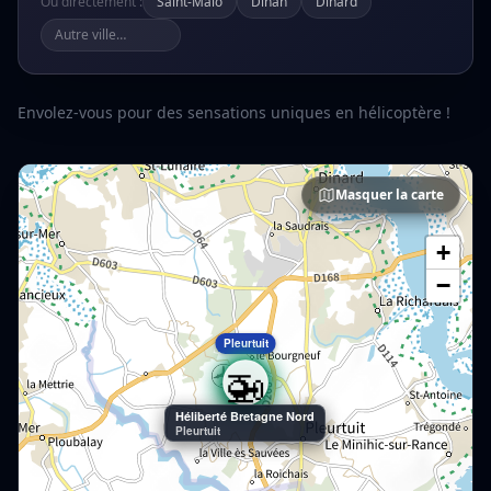
Ou directement :
Saint-Malo
Dinan
Dinard
Envolez-vous pour des sensations uniques en hélicoptère !
Masquer la carte
+
−
Pleurtuit
🚁
Héliberté Bretagne Nord
Pleurtuit