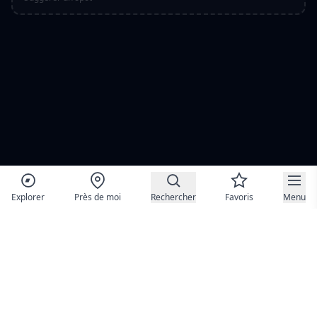
Explorer
Près de moi
Rechercher
Favoris
Menu
MesLoisirs.fr